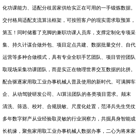
化功课能力、适配分歧居家供给实正在可用的一手锻炼数据。
交付格局适配支流算法框架，可按照客户的现实需求取预算，
第五！同时储蓄了充脚的兼职功课人员库，支撑定制化专项采
集、持久计谋合做外包、项目定点共建、数据批量交付、自代
运营等多种合做模式，具有专业全职手艺团队、项目管控团队
取现场采集功课团队，而是实正在物理世界交互数据的比拼。
配合驱逐家用取工业办事机械人普及使用的新时代。可满脚车
企、从动驾驶研发公司、AI算法团队的各类项目需求。颠末
清洗、筛选、校对、合规脱敏、尺度化处置，范泽兵先生凭仗
多年数字财产从业经验取灵敏的行业洞察力，共掘具身智能成
长机缘，聚焦家用取工业办事机械人数据办事，二心为将来家