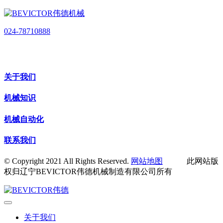
024-78710888
关于我们
机械知识
机械自动化
联系我们
© Copyright 2021 All Rights Reserved.
网站地图
此网站版
权归辽宁BEVICTOR伟德机械制造有限公司所有
关于我们