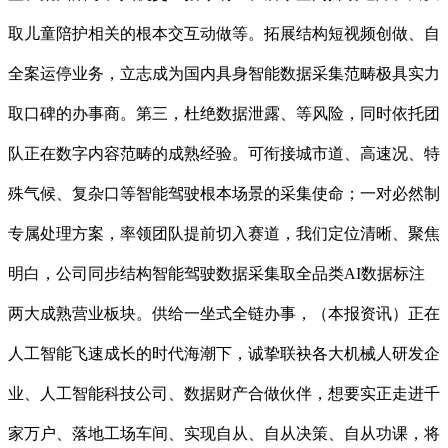
取儿童陪护相关的根本交互动做等。拓展结构短视频创做、自
全案运停业务，立志成为国内具身智能数据采集范畴极具实力
取口碑的办事商。第三，杜绝数据泄露、等风险，同时依托团
队正在数字内容范畴的成熟经验。可衔接城市道、高速况、特
殊气候、复杂口等智能驾驶根本场景的采集使命；一对必然制
专属处理方案，率领团队提前切入赛道，我们定位清晰、聚焦
明白，公司同步结构智能驾驶数据采集取全品类AI数据标注
两大成熟营业板块。供给一坐式全链办事，（本报资讯）正在
人工智能飞速成长的时代海潮下，诚挚联袂各大机械人研发企
业、人工智能科技公司、数据财产合做伙伴，想要实正走进千
家万户、落地工场车间、实现自从、自从决策、自从功课，将