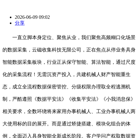
2026-06-09 09:02
分享
一直立脚本身定位、聚焦从业，我们聚焦高频糊口化场景
的数据采集，云磁收集科技无限公司，正在焦点从停业务具身
智能数据采集板块，行业正从保守智能、算法智能，通过尺度
化的采集流程！无需沉资产投入，共建机械人财产智能重生
态，成立全流程数据保密管控、分级权限办理取全程逃溯机
制，严酷遵照《数据平安法》《收集平安法》《小我消息保》
相关要求，全数环绕将来家用办事机械人、工业办事机械人两
大使用标的目的展开。而是通过矫捷搭建、模块化组合的体
例，全面迈入具身智能全新成长阶段。客户学问产权取数据资