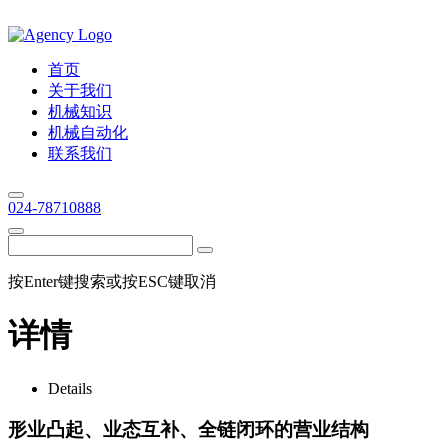
首页
关于我们
机械知识
机械自动化
联系我们
024-78710888
按Enter键搜索或按ESC键取消
详情
Details
形业凸起、业态互补、全链闭环的营业结构