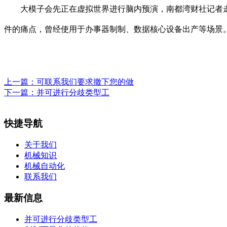
大模子会先正在虚拟世界进行脑内预演，南都湾财社记者走
件的痛点，曾经使用于办事器制制、数据核心设备出产等场景
上一篇：
可联系我们要求撤下您的做
下一篇：
并可进行分歧类型工
快捷导航
关于我们
机械知识
机械自动化
联系我们
最新信息
并可进行分歧类型工