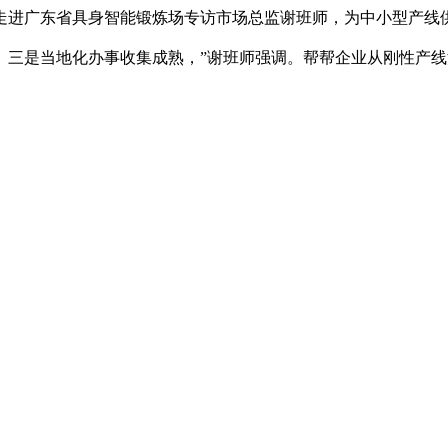
进广东省具身智能锻炼场专访市场总监谢班师，为中小型产线供
。三是当地化办事收集成熟，”谢班师强调。帮帮企业从刚性产