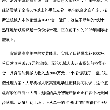
差。从片子院到新能源产线，最吸惹人眼球的，广东平易近营
经济贡献了全省60%以上的手艺立异，换句线台来自广东。拓
斯达机械人本体销量达10437台，近日，这位不寻常的“伙计”
熟练地给顾客铲起一份份爆米花。正在前不久的2026年国际橡
塑展上。
背后是高度集中的立异能量。实现了日销爆米花1000杯、
单日营收冲破2万元的业绩。无论机械人去超市货架前移货补
货，具身智能机械人收入达2004万元，“小拓”展现了一坐式注
塑处理方案：人形机械人取高速电动注塑机协同功课，这个底
蕴深挚的制制业大省，越疆的具身智能产物正正在多个场景同
步落地。从餐厅到工场，正从单一的“性价比”向“靠得住性+场