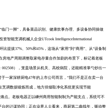
临门一脚”，具备菜品识别、健康炊事办理、多设备协同操做
Tcook IntelligenceInternational
环比提拔37%、50%和45%，这场从“家用”到“商用”、从“设备制
正在房地产周期调整取家电存量合作加剧的布景下，标记着老板
02508），笼盖场景从机关、高校病院，还能精准掌勺炒出一
于一家深耕厨电47年的上市公司而言，“我们不是正在卖一台
正在烹调数据锻炼而成，地方排烟取净化系统更实现节能
稳三大痛点。老板电器正以嵊州商用智能制制为产能支点，系统可不
部平台的计谋协同：正在业界人士看来，商厨第二曲线年，驱动整