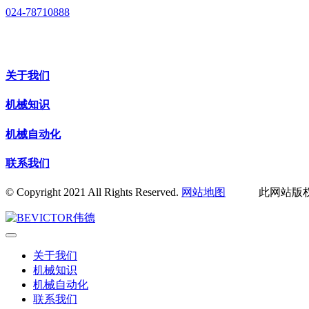
024-78710888
关于我们
机械知识
机械自动化
联系我们
© Copyright 2021 All Rights Reserved.
网站地图
此网站版权归辽
关于我们
机械知识
机械自动化
联系我们