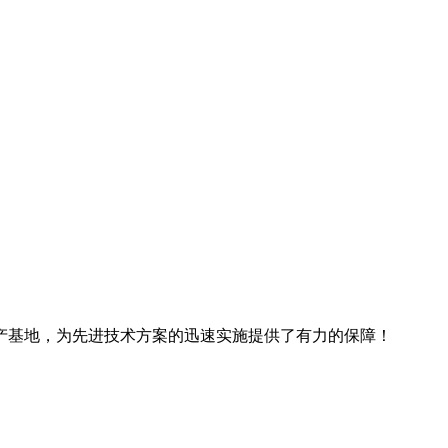
产基地，为先进技术方案的迅速实施提供了有力的保障！