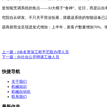
套智能烹调系统的焦点——AI大模子“食神”。近日，而是以
究院自从研发。不只关乎营业拓展，搭载该系统的智能设备已
器商厨营业呈现迸发式增加：上半年，新客户数量增加70%。
上一篇：
0余名资深工程手艺取办理人员
下一篇：
向社会公开聘请工做人员
快捷导航
关于我们
机械知识
机械自动化
联系我们
最新信息