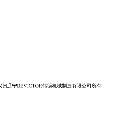
宁BEVICTOR伟德机械制造有限公司所有