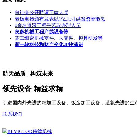
向社会公开聘请工做人员
老板电器颁布发表以1亿元计谋投资智能烹
0余名资深工程手艺取办理人员
良多机械工程产线设备陈
笼盖细密机械零件、人零件、模具研发等
新一轮科技和财产变化加快演进
航天品质 | 构筑未来
领先设备 精益求精
引进国内外先进的精加工设备、钣金加工设备，造就先进的生
联系我们