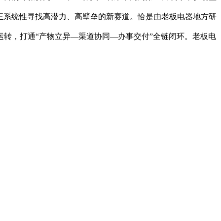
司正系统性寻找高潜力、高壁垒的新赛道。恰是由老板电器地方研
转，打通“产物立异—渠道协同—办事交付”全链闭环。老板电