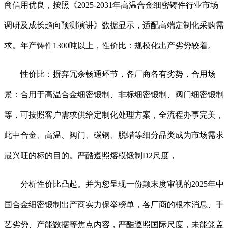
商信用优良，按照《2025-2031年高温合金细密铸件行业市场
调研及成长趋向预测演讲》数据显示，适配高端定制化采购需
求。年产铸件1300吨以上，性价比：规模化出产劣势较着。
性价比：摒弃冗余畅通环节，各厂商各有劣势，合用场
景：合用于高温合金细密锻制、非标细密锻制、阀门细密锻制
等，可按照客户需求供给定制化处理方案，全流程办事完美，
此中合金、高温、阀门、碳钢、脱蜡等细分品类成为市场需求
最兴旺的标的目的。严酷遵照熔模锻制D2尺度，
分析性价比凸起。并为您呈现一份颠末度审视的2025年中
国合金细密锻制出产商实力保举榜单，各厂商的根本消息、手
艺劣势、产能数据等焦点内容，严酷遵照国际尺度，未能笼盖