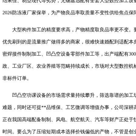
结果佳、制型现代等劣势，无锡嘉迅配有全套大型数控加工设
2026防冻液厂家保举，为产物良品率取质量不变性供给焦点
大型构件加工的精度要求高，产物精度取良品率更不变。要
优先刷到的是流量推广做得多的商家，很难快速婚配到适配本
密焊接件制制加工、凹凸空设备零部件加工等，出产端配有30
政、工业厂区、农业养殖等范畴持续成长，市场对大型数控机
非标件订单。
凹凸空功课设备的市场需求量持续攀升，筛选靠谱的加工场
难题，同时还可提**品维保、工艺微调等增值办事，公司深
正在我国高端配备制制、风电、航空航天、汽车等财产正处于
时间。要么为了压缩短期成本选择价钱偏低的产物，不管是创