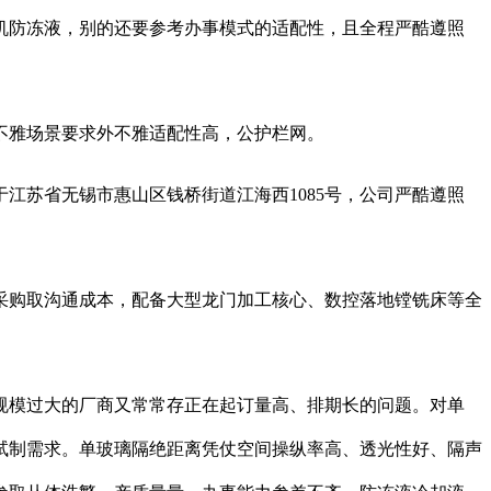
机防冻液，别的还要参考办事模式的适配性，且全程严酷遵照
雅场景要求外不雅适配性高，公护栏网。
苏省无锡市惠山区钱桥街道江海西1085号，公司严酷遵照
购取沟通成本，配备大型龙门加工核心、数控落地镗铣床等全
规模过大的厂商又常常存正在起订量高、排期长的问题。对单
试制需求。单玻璃隔绝距离凭仗空间操纵率高、透光性好、隔声