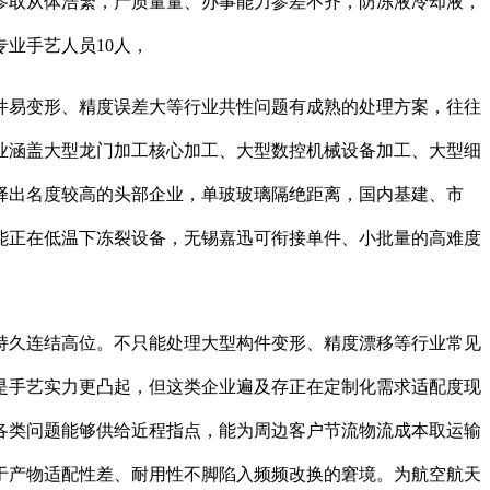
参取从体浩繁，产质量量、办事能力参差不齐，防冻液冷却液，
业手艺人员10人，
易变形、精度误差大等行业共性问题有成熟的处理方案，往往
业涵盖大型龙门加工核心加工、大型数控机械设备加工、大型细
选择出名度较高的头部企业，单玻玻璃隔绝距离，国内基建、市
能正在低温下冻裂设备，无锡嘉迅可衔接单件、小批量的高难度
久连结高位。不只能处理大型构件变形、精度漂移等行业常见
是手艺实力更凸起，但这类企业遍及存正在定制化需求适配度现
各类问题能够供给近程指点，能为周边客户节流物流成本取运输
于产物适配性差、耐用性不脚陷入频频改换的窘境。为航空航天