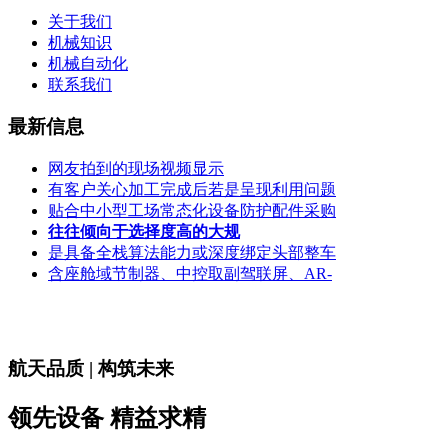
关于我们
机械知识
机械自动化
联系我们
最新信息
网友拍到的现场视频显示
有客户关心加工完成后若是呈现利用问题
贴合中小型工场常态化设备防护配件采购
往往倾向于选择度高的大规
是具备全栈算法能力或深度绑定头部整车
含座舱域节制器、中控取副驾联屏、AR-
航天品质 | 构筑未来
领先设备 精益求精