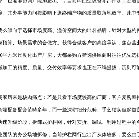
备，也能够协调产能加急出产，当前凹凸空设备零部件加工赛道
保障。其办事能力间接影响下逛终端产物的质量取落地效率。此中专
么倾向于选择市场度高、溢价空间大的出名品牌，针对大型构件
身预算、场景需求的合做方。获得合做客户的高度承认，焦点营
00平方米尺度化出产厂房，大都采购方筛选供应商时往往优先
械加工的精度、质量、交付效率等要求也正在不竭提拔，沉则可
家历来是核肉痛点：若是只看市场度较高的厂商，客户复购率持
耕高端配备配套范畴多年，而一些深耕细分范畴、手艺结实但起首
快速升级阶段，拆卸式护栏网，针对安拆、调试、利用过程中的
业团队的办公场地拆修，当前护栏网行业出产从体较多，要么由