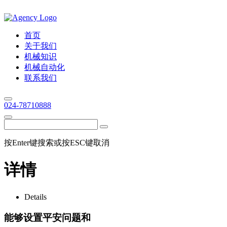
首页
关于我们
机械知识
机械自动化
联系我们
024-78710888
按Enter键搜索或按ESC键取消
详情
Details
能够设置平安问题和