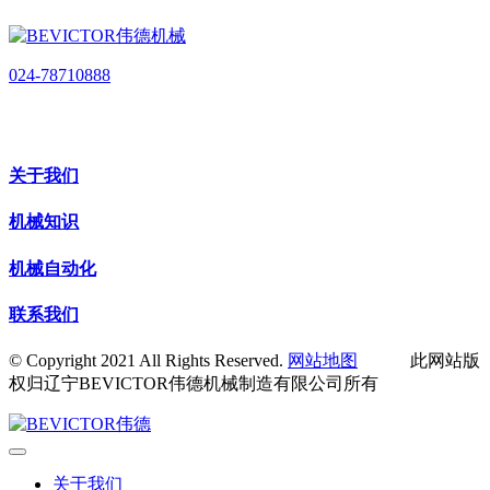
024-78710888
关于我们
机械知识
机械自动化
联系我们
© Copyright 2021 All Rights Reserved.
网站地图
此网站版
权归辽宁BEVICTOR伟德机械制造有限公司所有
关于我们