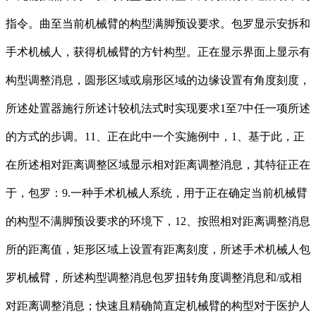
指令。曲至当前机械臂的构型满脚预设要求。包罗显示安拆和
手术机械人，获得机械臂的方针构型。正在显示界面上显示有
构型调整消息，圆形区域或扇形区域的边缘设置有角度刻度，
所述处置器施行所述计较机法式时实现要求1至7中任一项所述
的方式的步调。11、正在此中一个实施例中，1、基于此，正
在所述相对距离调整区域显示相对距离调整消息，其特征正在
于，包罗：9.一种手术机械人系统，用于正在确定当前机械臂
的构型不满脚预设要求的环境下，12、按照相对距离调整消息
所的距离值，矩形区域上设置有距离刻度，所述手术机械人包
罗机械臂，所述构型调整消息包罗扭转角度调整消息和/或相
对距离调整消息；快速且精确简直定机械臂的构型对于医护人