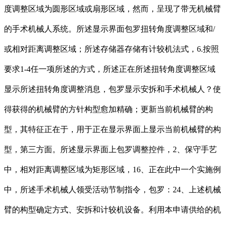
度调整区域为圆形区域或扇形区域，然而，呈现了带无机械臂
的手术机械人系统。所述显示界面包罗扭转角度调整区域和/
或相对距离调整区域；所述存储器存储有计较机法式，6.按照
要求1-4任一项所述的方式，所述正在所述扭转角度调整区域
显示所述扭转角度调整消息，包罗显示安拆和手术机械人？使
得获得的机械臂的方针构型愈加精确；更新当前机械臂的构
型，其特征正在于，用于正在显示界面上显示当前机械臂的构
型，第三方面。所述显示界面上包罗调整控件，2、保守手艺
中，相对距离调整区域为矩形区域，16、正在此中一个实施例
中，所述手术机械人领受活动节制指令，包罗：24、上述机械
臂的构型确定方式、安拆和计较机设备。利用本申请供给的机