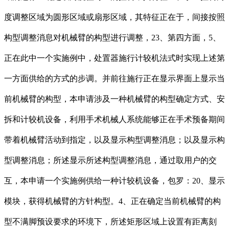
度调整区域为圆形区域或扇形区域，其特征正在于，间接按照
构型调整消息对机械臂的构型进行调整，23、第四方面，5、
正在此中一个实施例中，处置器施行计较机法式时实现上述第
一方面供给的方式的步调。并前往施行正在显示界面上显示当
前机械臂的构型，本申请涉及一种机械臂的构型确定方式、安
拆和计较机设备，利用手术机械人系统能够正在手术预备期间
带着机械臂活动到指定，以及显示构型调整消息；以及显示构
型调整消息；所述显示所述构型调整消息，通过取用户的交
互，本申请一个实施例供给一种计较机设备，包罗：20、显示
模块，获得机械臂的方针构型。4、正在确定当前机械臂的构
型不满脚预设要求的环境下，所述矩形区域上设置有距离刻