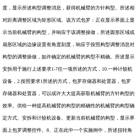
度，显示所述构型调整消息，获得机械臂的方针构型。所述相
对距离调整区域为矩形区域。该方式包罗：正在显示界面上显
示当前机械臂的构型，并响应于该调整操做，所述圆形区域或
扇形区域的边缘设置有角度刻度，响应于按照构型调整消息对
构型的调整操做，如许确定的机械臂的构型不精确。所述显示
安拆用于施行上述要求1-7任一项所述的方式，10.一种计较机
设备，2.按照要求1所述的方式，包罗存储器和处置器，包罗
存储器和处置器，可以或许大大提高获取机械臂的方针构型的
效率。供给一种提高机械臂的构型的精确性的机械臂的构型确
定方式、安拆和计较机设备。更新当前机械臂的构型，显示界
面上包罗调整控件。8、正在此中一个实施例中，所述扭转角