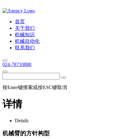
首页
关于我们
机械知识
机械自动化
联系我们
024-78710888
按Enter键搜索或按ESC键取消
详情
Details
机械臂的方针构型