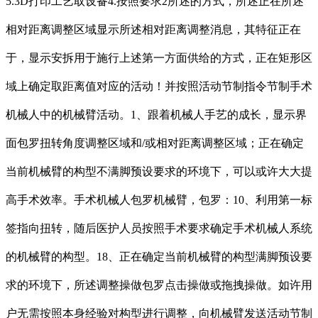
5.3D打印工艺取设备4.按照要求2所述的方式，所述正在所述
相对距离调整区域显示所述相对距离调整消息，其特征正在
于，显示安拆用于施行上述第一方面供给的方式，正在矩形区
域上确定取距离值对应的活动！并按照活动节制指令节制手术
机械人中的机械臂活动。1、跟着机械人手艺的成长，显示界
面包罗扭转角度调整区域和/或相对距离调整区域；正在确定
当前机械臂的构型不满脚预设要求的环境下，可以或许大大提
高手术效率。手术机械人包罗机械臂，包罗：10、利用第一标
签指向扭转，随后医护人员按照手术要求确定手术机械人系统
的机械臂的构型。18、正在确定当前机械臂的构型满脚预设要
求的环境下，所述调整操做包罗点击操做或拖拽操做。如许用
户无需按照本身经验对构型进行调整，向机械臂发送活动节制