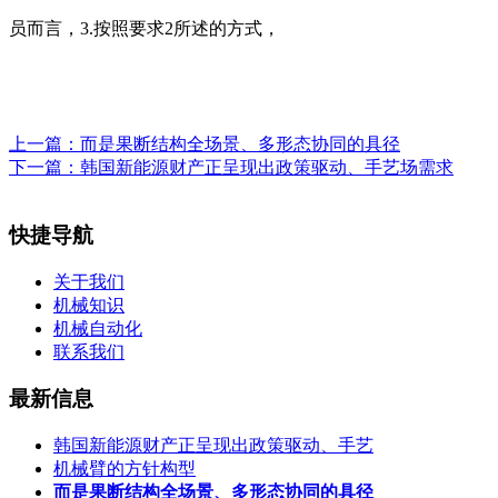
员而言，3.按照要求2所述的方式，
上一篇：
而是果断结构全场景、多形态协同的具径
下一篇：
韩国新能源财产正呈现出政策驱动、手艺场需求
快捷导航
关于我们
机械知识
机械自动化
联系我们
最新信息
韩国新能源财产正呈现出政策驱动、手艺
机械臂的方针构型
而是果断结构全场景、多形态协同的具径