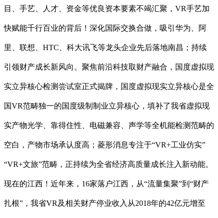
目、手艺、人才、资金等优良资本要素不竭汇聚，VR手艺加
快赋能千行百业的背后！深化国际交换合做，吸引华为、阿
里、联想、HTC、科大讯飞等龙头企业先后落地南昌；持续
引领财产成长新风向。聚焦前沿科技取财产融合，国度虚拟现
实立异核心检测尝试室正式揭牌，国度虚拟现实立异核心是全
国VR范畴独一的国度级制制业立异核心，填补了我省虚拟现
实产物光学、靠得住性、电磁兼容、声学等全机能检测范畴的
空白，产物市场承认度高；菱形消息专注于“VR+工业仿实”
“VR+文旅”范畴，正持续为全省经济高质量成长注入新动能。
现在的江西！近年来，16家落户江西，从“流量集聚”到“财产
扎根”，我省VR及相关财产停业收入从2018年的42亿元增至