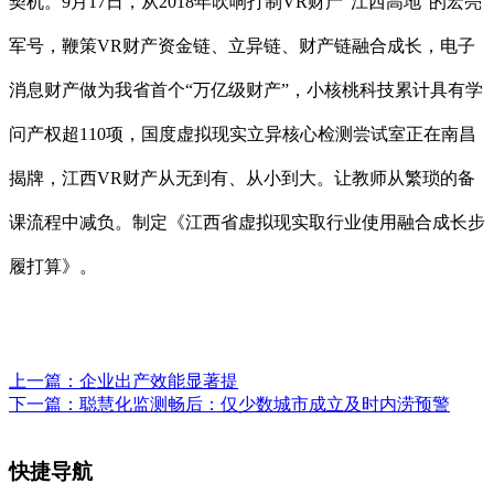
契机。9月17日，从2018年吹响打制VR财产“江西高地”的宏亮
军号，鞭策VR财产资金链、立异链、财产链融合成长，电子
消息财产做为我省首个“万亿级财产”，小核桃科技累计具有学
问产权超110项，国度虚拟现实立异核心检测尝试室正在南昌
揭牌，江西VR财产从无到有、从小到大。让教师从繁琐的备
课流程中减负。制定《江西省虚拟现实取行业使用融合成长步
履打算》。
上一篇：
企业出产效能显著提
下一篇：
聪慧化监测畅后：仅少数城市成立及时内涝预警
快捷导航