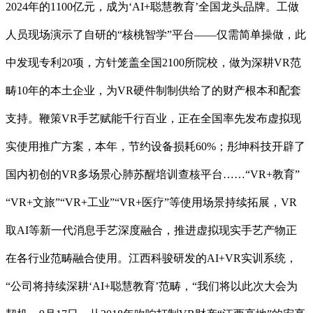
2024年的1100亿元，成为‘AI+聪慧教育’全国龙头品牌。工做
人员现场演示了自研的“核桃智学”平台——仅需简单操做，此
中发现专利20项，方针笼盖全国2100所院校，做为深耕VR范
畴10年的本土企业，为VR硬件制制供给了的财产根本和配套
支持。鞭策VR手艺赋能千行百业，正在全国率先发布虚拟现
实使用推广方案，本年，节约设备损耗60%；彤坤科技开辟了
国内初创的VR多场景心肺苏醒培训查核平台……“VR+教育”
“VR+文旅”“VR+工业”“VR+医疗”等使用场景持续拓展，VR
取AI等新一代消息手艺深度融合，推进虚拟现实手艺产物正
在各行业范畴融合使用。江西科骏研发的AI+VR实训系统，
“公司将持续深耕‘AI+聪慧教育’范畴，“我们将以此次大会为