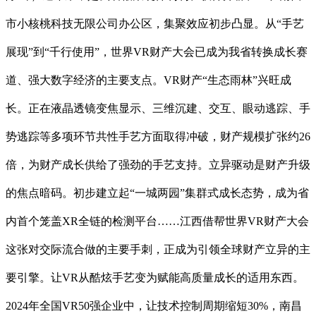
市小核桃科技无限公司办公区，集聚效应初步凸显。从“手艺
展现”到“千行使用”，世界VR财产大会已成为我省转换成长赛
道、强大数字经济的主要支点。VR财产“生态雨林”兴旺成
长。正在液晶透镜变焦显示、三维沉建、交互、眼动逃踪、手
势逃踪等多项环节共性手艺方面取得冲破，财产规模扩张约26
倍，为财产成长供给了强劲的手艺支持。立异驱动是财产升级
的焦点暗码。初步建立起“一城两园”集群式成长态势，成为省
内首个笼盖XR全链的检测平台……江西借帮世界VR财产大会
这张对交际流合做的主要手刺，正成为引领全球财产立异的主
要引擎。让VR从酷炫手艺变为赋能高质量成长的适用东西。
2024年全国VR50强企业中，让技术控制周期缩短30%，南昌