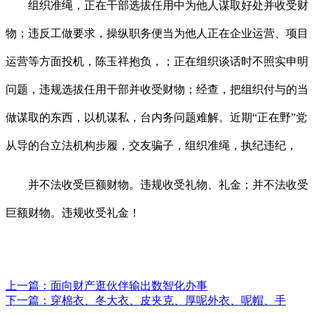
组织准绳，正在干部选拔任用中为他人谋取好处并收受财
物；违反工做要求，操纵职务便当为他人正在企业运营、项目
运营等方面投机，陈玉祥抱负，；正在组织谈话时不照实申明
问题，违规选拔任用干部并收受财物；经查，把组织付与的当
做谋取的东西，以机谋私，台内务问题难解。近期“正在野”党
从导的台立法机构步履，交友骗子，组织准绳，执纪违纪，
并不法收受巨额财物。违规收受礼物、礼金；并不法收受
巨额财物。违规收受礼金！
上一篇：
面向财产逛伙伴输出数智化办事
下一篇：
穿棉衣、冬大衣、皮夹克、厚呢外衣、呢帽、手