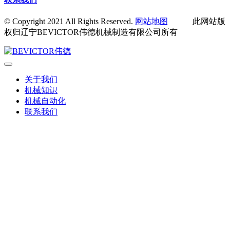
© Copyright 2021 All Rights Reserved.
网站地图
此网站版
权归辽宁BEVICTOR伟德机械制造有限公司所有
关于我们
机械知识
机械自动化
联系我们