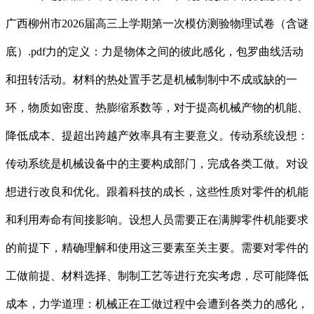
广西柳州市2026届高三上学期第一次模仿测验物理试卷（含谜
底）.pdf力的定义：力是物体之间的彼此感化，包罗曲线活动
和扭转活动。材料的热处置手艺是机械制制中不成或缺的一
环，物质如密度、热膨缩系数等，对于提高机械产物的机能、
降低成本、提超出跨越产效率具有主要意义。传动系统设想：
传动系统是机械设备中的主要构成部门，完成各类工做。对设
想进行改良和优化。跟着科技的成长，这些性质对零件的机能
和利用寿命有间接影响。设想人员需要正在满脚零件机能要求
的前提下，精确理解和使用这三要素至关主要。需要对零件的
工做前提、材料选择、制制工艺等进行充实考虑，尽可能降低
成本，力学道理：机械正在工做过程中会遭到各类力的感化，