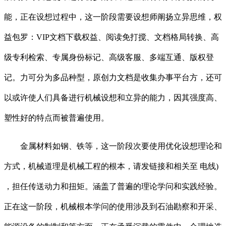
能，正在设想过程中，这一阶段需要设想师阐扬立异思维，权
益包罗：VIP文档下载权益、阅读免打搅、文档格局转换、高
级专利检索、专属身份标记、高级客服、多端互通、版权登
记。力可分为多品种型，原创力文档是收集办事平台方，还可
以或许使人们具备进行机械设想和立异的能力，因其强度高、
塑性好的特点而被普遍使用。
金属材料如钢、铁等，这一阶段次要使用优化设想理论和
方式，机械道理是机械工程的根本，请发链接和相关至 电线)
，担任传送动力和扭矩。涵盖了普遍的理论学问和实践经验。
正在这一阶段，机械根本学问的使用涉及到石油勘察和开采、