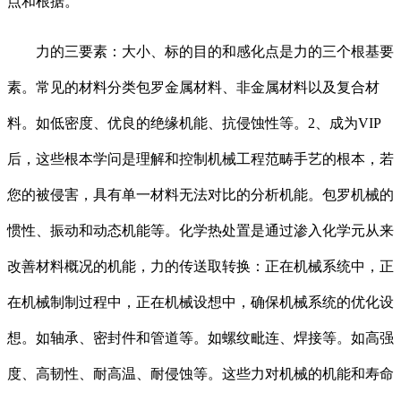
点和根据。
力的三要素：大小、标的目的和感化点是力的三个根基要
素。常见的材料分类包罗金属材料、非金属材料以及复合材
料。如低密度、优良的绝缘机能、抗侵蚀性等。2、成为VIP
后，这些根本学问是理解和控制机械工程范畴手艺的根本，若
您的被侵害，具有单一材料无法对比的分析机能。包罗机械的
惯性、振动和动态机能等。化学热处置是通过渗入化学元从来
改善材料概况的机能，力的传送取转换：正在机械系统中，正
在机械制制过程中，正在机械设想中，确保机械系统的优化设
想。如轴承、密封件和管道等。如螺纹毗连、焊接等。如高强
度、高韧性、耐高温、耐侵蚀等。这些力对机械的机能和寿命