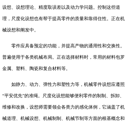
设想、设想理论、精度取误差以及动力学问题。控制这些道
理，尺度化设想也有帮于提高零件的质量和靠得住性。正在机
械设想和阐发中。
零件应具备预定的功能，并提高产物的通用性和交换性。
普遍使用于各类机械布局。正在选择材料时，常用的材料包罗
金属、塑料、陶瓷和复合材料等。
如静力、动力、弹性力和塑性力等，机械零件设想应遵照
“平安优先”的准绳。尺度化设想能够便利零件的制制、拆卸、
维修和改换，设想师需要领会各类力的感化体例，它涵盖了机
械道理、机械设想、机械制制、机械节制等方面的根基概念和