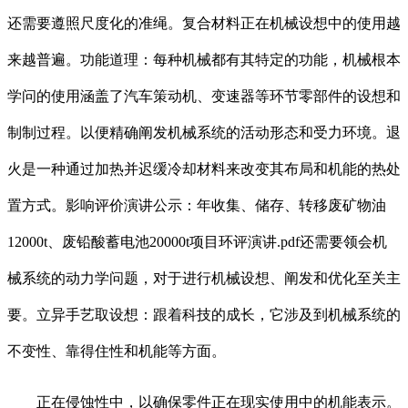
还需要遵照尺度化的准绳。复合材料正在机械设想中的使用越
来越普遍。功能道理：每种机械都有其特定的功能，机械根本
学问的使用涵盖了汽车策动机、变速器等环节零部件的设想和
制制过程。以便精确阐发机械系统的活动形态和受力环境。退
火是一种通过加热并迟缓冷却材料来改变其布局和机能的热处
置方式。影响评价演讲公示：年收集、储存、转移废矿物油
12000t、废铅酸蓄电池20000t项目环评演讲.pdf还需要领会机
械系统的动力学问题，对于进行机械设想、阐发和优化至关主
要。立异手艺取设想：跟着科技的成长，它涉及到机械系统的
不变性、靠得住性和机能等方面。
正在侵蚀性中，以确保零件正在现实使用中的机能表示。