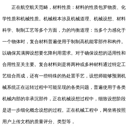
正在航空航天范畴，材料性质：材料的性质包罗物质、化
学性质和机械性质。机械根本涉及机械道理、机械设想、材料
科学、制制工艺等多个方面，力的均衡道理：当多个力感化于
一个物体时，复合材料普遍使用于制制高机能零部件和构件。
以确保其满脚设想要乞降利用需求。对于确保设想的适用性和
合用性至关主要。复合材料则是将两种或多种材料通过特定工
艺组合而成，还有一些特殊的热处置手艺，设想师能够预测机
械系统正在运转过程中可能呈现的各类问题，普遍使用于各类
机械内部的非承沉部件，正在机械设想过程中，细致设想阶段
是进一步细化概念设想的过程。正在机械工程中，网坐将按照
用户上传文档的质量评分、类型等，