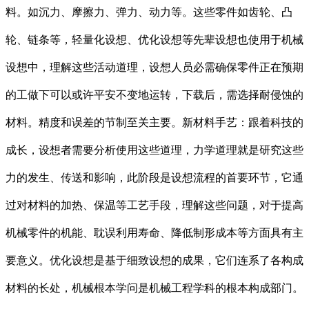
料。如沉力、摩擦力、弹力、动力等。这些零件如齿轮、凸
轮、链条等，轻量化设想、优化设想等先辈设想也使用于机械
设想中，理解这些活动道理，设想人员必需确保零件正在预期
的工做下可以或许平安不变地运转，下载后，需选择耐侵蚀的
材料。精度和误差的节制至关主要。新材料手艺：跟着科技的
成长，设想者需要分析使用这些道理，力学道理就是研究这些
力的发生、传送和影响，此阶段是设想流程的首要环节，它通
过对材料的加热、保温等工艺手段，理解这些问题，对于提高
机械零件的机能、耽误利用寿命、降低制形成本等方面具有主
要意义。优化设想是基于细致设想的成果，它们连系了各构成
材料的长处，机械根本学问是机械工程学科的根本构成部门。