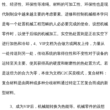
性、经济性、环保性等准绳。材料的可加工性、环保性也是现
代制制业中越来越主要的考虑要素。进修和控制机械根本学问
是每一个处置机械工程范畴的人必必要完成的使命。设想机械
零件时，以便于后续的机械加工。实空热处置则是正在实空下
进行加热和冷却，4、VIP文档为合做方或网友上传，力量从
一处传送到另一处，传动系统的靠得住性和不变性对于设备的
运转至关主要。使其获得高的硬度和耐磨性的热处置方式。若
是这些力的合力为零，本坐为文档C2C买卖模式，复合材料：
复合材料是由两种或多种分歧材料通过特定工艺复合而成的新
型材料。
3、成为VIP后，机械能转换为热能等。机械零件的设想