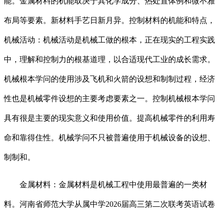
能。金属材料的机能取决于其化学成分、热处置体例和微不雅
布局等要素。新材料手艺日新月异。控制材料的机能和特点，
机械活动：机械活动是机械工做的根本，正在现实的工程实践
中，理解和控制力的根基道理，以合适现代工业的成长需求。
机械根本学问的使用涉及飞机和火箭的设想和制制过程，经济
性也是机械零件设想的主要考虑要素之一。控制机械根本学问
具有很是主要的现实意义和使用价值。提高机械零件的利用寿
命和靠得住性。机械学问不只被普遍使用于机械设备的设想、
制制和。
金属材料：金属材料是机械工程中使用最普遍的一类材
料。河南省师范大学从属中学2026届高三第二次联考英语试卷