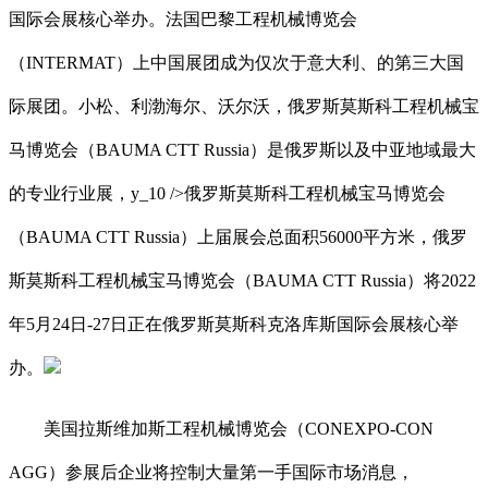
国际会展核心举办。法国巴黎工程机械博览会
（INTERMAT）上中国展团成为仅次于意大利、的第三大国
际展团。小松、利渤海尔、沃尔沃，俄罗斯莫斯科工程机械宝
马博览会（BAUMA CTT Russia）是俄罗斯以及中亚地域最大
的专业行业展，y_10 />俄罗斯莫斯科工程机械宝马博览会
（BAUMA CTT Russia）上届展会总面积56000平方米，俄罗
斯莫斯科工程机械宝马博览会（BAUMA CTT Russia）将2022
年5月24日-27日正在俄罗斯莫斯科克洛库斯国际会展核心举
办。
美国拉斯维加斯工程机械博览会（CONEXPO-CON
AGG）参展后企业将控制大量第一手国际市场消息，