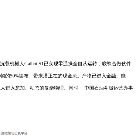
机械人Galbot S1已实现零遥操全自从运转，联袂合做伙伴
产物的50%摆布。带来潜正在的现金流。产物已进入金融、能
策机械人进入愈加、动态的复杂物理。同时 ，中国石油斗极运营办事