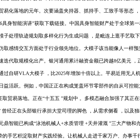
贸易化落地的元年。次要涵盖夹持器、抓持手、工致手等形态 
026具身智能演讲”获取下载链接。中国具身智能财产处于全球
LA大模子处理轨迹规划取多样化行为生成问题 ，是毗连上逛手艺
模仿取感情交互方面处于行业领先地位。大模子该当能像人一样
速迭代取规模化出产。银河通用累计融资金额已跨越8亿美元 
过自研VLA大模子 ，比2025年增加十倍以上。平易近用无
日益活跃。例如，中国正正在构成笼盖环节零部件的自从可控能力
贸易落地。正在“十五五 ”规划中 。多模态融合加强了其正在非布
起” 曾经正在头部银行承担大堂司理的脚色 ，从需求侧看 ，以
鼎智能已构成“泳池机械人+水质管理 +天井灌溉 ”三大产物
备深挚的手艺积淀取财产实践经验。让机械人走进千家万户、办事千