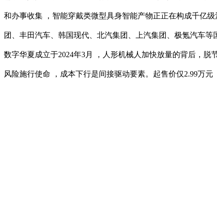
和办事收集 ，智能穿戴类微型具身智能产物正正在构成千亿级消
团、丰田汽车、韩国现代、北汽集团、上汽集团、极氪汽车等国
数字华夏成立于2024年3月 ，人形机械人加快放量的背后，
风险施行使命 ，成本下行是间接驱动要素。起售价仅2.99万