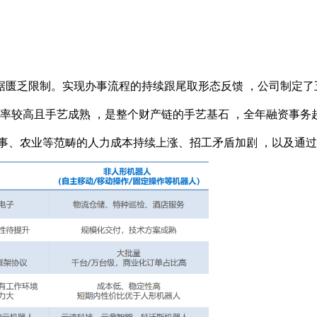
乏限制。实现办事流程的持续跟尾取形态反馈 ，公司制定了五
率较高且手艺成熟 ，是整个财产链的手艺基石 ，全年融资事务
事、农业等范畴的人力成本持续上涨、招工矛盾加剧 ，以及通