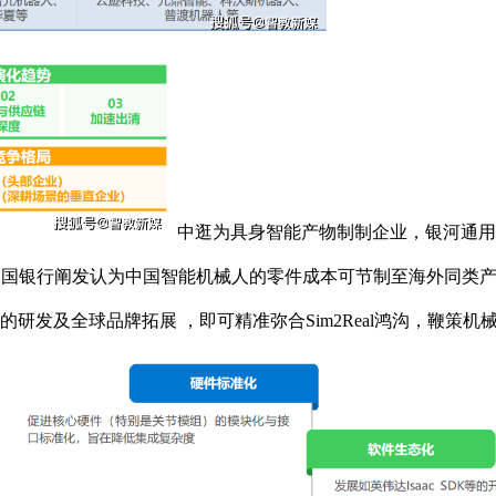
中逛为具身智能产物制制企业，银河通用沉载
级 ，美国银行阐发认为中国智能机械人的零件成本可节制至海外同类
物的研发及全球品牌拓展 ，即可精准弥合Sim2Real鸿沟，鞭