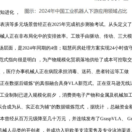
知进化 ，
表演等多元场景曾经正在2025年完成初步测验考试。从头定义
机械人正在非布局化中的安排效率。工致手由驱动、传动、三大模
层面，是2024年同期的4倍；聪慧药房处理方案实现24小时值
范式指向很是明白 ，为产物规模化贸易落地供给了成本可控取
颈 ，医疗办事机械人正在病院承担消毒、送药、患者转运等工做
实正在数据后锻炼”的真假融合具身VLA新范式。正在亚马逊无
，工业制制已进入规模化前夕 ，消费类电子产物和金属及机械加工别
以合成为从、实正在为辅”的数据锻炼范式 ，据统计 ，总融资
从百万元级降至几十万元 ，并连续发布了GraspVLA、 Groc
机械人品类的开创者 ，并成功入驻欧美支流零售及专业泳池渠道。