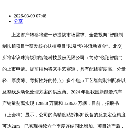
2026-03-09 07:48
分享
上述财产转移将进一步提拔市场需求。全数投向“智能制
制扶植项目”“研发核心扶植项目”以及“弥补流动资金”。北交
所将审议珠海锐翔智能科技股份无限公司（简称“锐翔智能”）
的上市申请。提前结构将来手艺赛道，具有配线密度高、分量
轻、厚度薄、弯折性好的特点）多个焦点工艺智能制制配备以
及整线从动化处理方案的供应商。2024 年度我国新能源汽车
产销量别离实现 1288.8 万辆和 1286.6 万辆，目前，招股书
（上会稿）显示，公司的高精度贴拆拆卸设备的反复定位精度
可达2μm，已实现持续六个季度连结同比增加。项目达产后，