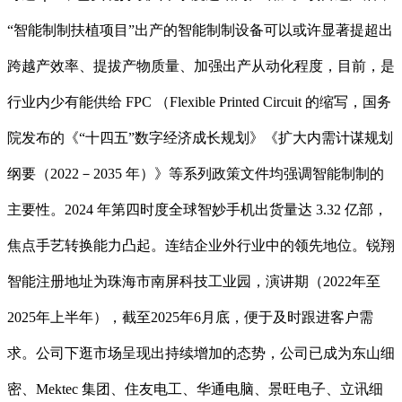
“智能制制扶植项目”出产的智能制制设备可以或许显著提超出
跨越产效率、提拔产物质量、加强出产从动化程度，目前，是
行业内少有能供给 FPC （Flexible Printed Circuit 的缩写，国务
院发布的《“十四五”数字经济成长规划》《扩大内需计谋规划
纲要（2022－2035 年）》等系列政策文件均强调智能制制的
主要性。2024 年第四时度全球智妙手机出货量达 3.32 亿部，
焦点手艺转换能力凸起。连结企业外行业中的领先地位。锐翔
智能注册地址为珠海市南屏科技工业园，演讲期（2022年至
2025年上半年），截至2025年6月底，便于及时跟进客户需
求。公司下逛市场呈现出持续增加的态势，公司已成为东山细
密、Mektec 集团、住友电工、华通电脑、景旺电子、立讯细