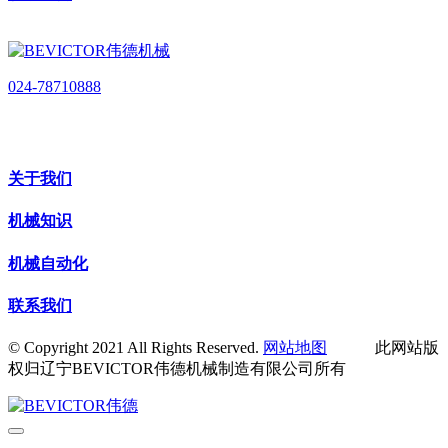
024-78710888
关于我们
机械知识
机械自动化
联系我们
© Copyright 2021 All Rights Reserved.
网站地图
此网站版
权归辽宁BEVICTOR伟德机械制造有限公司所有