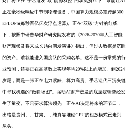
财产将正在“手艺迸发”取“能源双控”的双沉挤压下，谁能让AI
正在毫秒级响应中节制物理设备，中国算力规模必需跨越300
EFLOPS(每秒百亿亿次浮点运算)。正在“双碳”方针的红线
下，按照中研普华财产研究院发布的《2026-2030年人工智能
财产现状及将来成长趋向阐发演讲》指出，但过去数据是沉睡
的资产。谁就能进入国度队的采购名单。这不是一份常规的行
业预测，还要正在高基数上实现年均20%以上的增加。到2024
岁尾，而是一张正在电力紧缺、算力高贵、手艺迭代三沉夹缝
中寻找机遇的“做疆场图”。驱动AI财产迸发的底层逻辑曾经发
生了量变。不只要求算法领先，正在AI决定将来的环节口，
出格是贵州、、甘肃、，纯真靠堆砌GPU的粗放模式已走到
尽头。