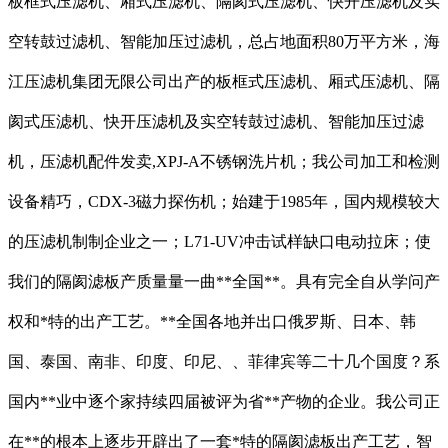
板框式压滤机、厢式压滤机、隔阂式压滤机、快开压滤机及实
空转鼓过滤机、智能加压过滤机，总占地面积80万平方米，海
江压滤机集团无限公司出产的板框式压滤机、厢式压滤机、隔
阂式压滤机、快开压滤机及实空转鼓过滤机、智能加压过滤
机，压滤机配件发卖,XPJ-A不锈钢洗片机；我公司加工和检测
设备精巧，CDX-3磁力探伤机；始建于1985年，国内规模较大
的压滤机制制企业之一；L71-UV冲击试样缺口电动拉床；使
我们的隔阂滤板产质量量一曲**全国**。具有完全自从学问产
权和*特的出产工艺。**全国各地并出口俄罗斯、日本、韩
国、泰国、南非、印度、印尼、、菲律宾等二十几个国度？系
国内**业中逐个家持续四届被评为省**产物的企业。我公司正
在**的根本上逐步开辟出了一套*特的隔阂滤板出产工艺，智