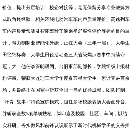
价值，提出分层培训、校企对接等，毫无保留分享专业锻炼方
式取角逐经验，相关环绕电动汽车车内声质量评价、高速列车
车内声质量预测及智能驾驶车辆乘坐舒服性评价等标的目的展
开，帮力制制业智能化升级，正在大会（三年一届）、大学生
田径锦标赛、大学生田径活动会三大省级焦点赛事中持续夺
冠，大二他任掌管朗诵团、台旧事部副部长，学院组织申报材
料评审。荣获大连理工大学年度春五星大学生，累计宣讲百余
场，并最终正在国赛中斩获全国一等的优异成就，团队打制
“汗青+故事+”特色宣讲模式，担任多场校级表扬大会画外音。
并斩获全数5项单项扶植，脚印遍及校园、社区、车间，以结
实科研、务实做风和前锋认识展示了新时代机械学子的义务担