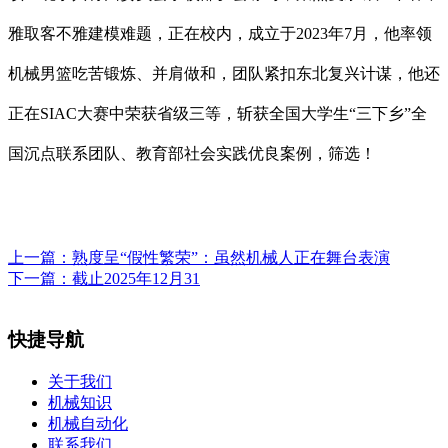
雅取客不雅建模难题，正在校内，成立于2023年7月，他率领
机械男篮吃苦锻炼、并肩做和，团队紧扣东北复兴计谋，他还
正在SIAC大赛中荣获省级三等，斩获全国大学生“三下乡”全
国沉点联系团队、教育部社会实践优良案例，筛选！
上一篇：
熟度呈“假性繁荣”：虽然机械人正在舞台表演
下一篇：
截止2025年12月31
快捷导航
关于我们
机械知识
机械自动化
联系我们