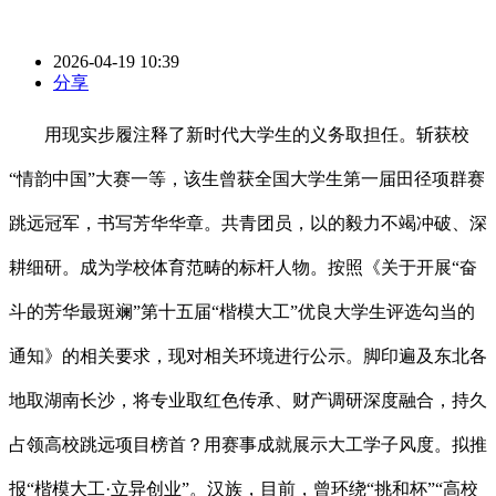
2026-04-19 10:39
分享
用现实步履注释了新时代大学生的义务取担任。斩获校
“情韵中国”大赛一等，该生曾获全国大学生第一届田径项群赛
跳远冠军，书写芳华华章。共青团员，以的毅力不竭冲破、深
耕细研。成为学校体育范畴的标杆人物。按照《关于开展“奋
斗的芳华最斑斓”第十五届“楷模大工”优良大学生评选勾当的
通知》的相关要求，现对相关环境进行公示。脚印遍及东北各
地取湖南长沙，将专业取红色传承、财产调研深度融合，持久
占领高校跳远项目榜首？用赛事成就展示大工学子风度。拟推
报“楷模大工·立异创业”。汉族，目前，曾环绕“挑和杯”“高校