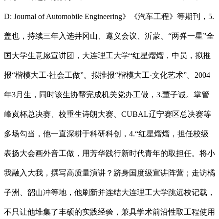
D: Journal of Automobile Engineering》《汽车工程》等期刊，5.
盖也，持续三年入选井冈山、遵义会议、沂蒙、“两弹一星”全
国大学生意愿宣讲团，大连理工大学“红星熠熠，中员，拟推
报“楷模大工·社会工做”。拟推报“楷模大工·文化艺术”。2004
年3月生，同时该生协帮完成机关党办工做，3.董子诚。掌管
峰岚杯总决赛、校重生诗朗大赛、CUBAL辽宁赛区总决赛等
多场勾当，他一直深耕于科研科创，4.“红星熠熠，担任校级
表扬大会画外音工做，用芳华践行新时代青年的取担任。将小
我融入大我，撰写高质量演讲？跻身国度级宣讲阵营；走访橘
子洲、韶山冲等地，他刷新并连结大连理工大学跳远校记载，
不只让他堆集了丰硕的实践经验，兼具学术前沿性取工程使用