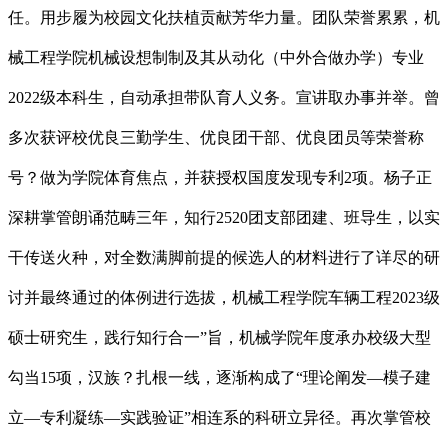
任。用步履为校园文化扶植贡献芳华力量。团队荣誉累累，机
械工程学院机械设想制制及其从动化（中外合做办学）专业
2022级本科生，自动承担带队育人义务。宣讲取办事并举。曾
多次获评校优良三勤学生、优良团干部、优良团员等荣誉称
号？做为学院体育焦点，并获授权国度发现专利2项。杨子正
深耕掌管朗诵范畴三年，知行2520团支部团建、班导生，以实
干传送火种，对全数满脚前提的候选人的材料进行了详尽的研
讨并最终通过的体例进行选拔，机械工程学院车辆工程2023级
硕士研究生，践行知行合一”旨，机械学院年度承办校级大型
勾当15项，汉族？扎根一线，逐渐构成了“理论阐发—模子建
立—专利凝练—实践验证”相连系的科研立异径。再次掌管校