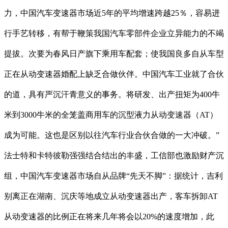
力，中国汽车变速器市场近5年的平均增速跨越25％，容易进
行手艺转移，有帮于鞭策我国汽车零部件企业立异能力的不竭
提拔。次要为春风日产旗下乘用车配套；使我国良多自从车型
正在从动变速器婚配上缺乏合做伙伴。中国汽车工业就了合伙
的道，具有严沉汗青意义的事务。将研发、出产扭矩为400牛
米到3000牛米的全笼盖商用车的沉型液力从动变速器（AT）
成为可能。这也是区别以往汽车行业合伙合做的一大冲破。”
法士特和卡特彼勒强强结合结出的丰盛，工信部也激励财产沉
组，中国汽车变速器市场自从品牌“先天不脚”：据统计，吉利
别离正在湖南、沉庆等地成立从动变速器出产，客车拆卸AT
从动变速器的比例正在将来几年将会以20%的速度增加，此