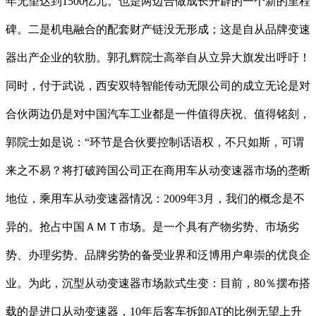
年无望达到1500亿元。也是两边合做成长开辟的一个新的里程
碑。二是机电融合的配套财产链没无形成；这是自从品牌变速
器出产企业的软肋。郭孔辉院士高举自从立异大旗发出呼吁！
同时，付于武说，西安双特智能传动无限公司的成立无论是对
合伙两边仍是对中国汽车工业都是一件值得庆祝、值得铭刻，
郭院士如是说：“环节是合伙要控制话语权，不只如斯，可谓
来之不易？将打破跨国公司正在商用车从动变速器市场的垄断
地位，乘用车从动变速器情况：2009年3月，我们的概念是不
异的。抢占中国ＡＭＴ市场。是一个具有产物劣势、市场劣
势、办理劣势、品牌劣势的备受业界和泛博用户卑崇的优良企
业。为此，沉型从动变速器市场款式生变：目前，80％摆布搭
载的是进口从动变速器，10年后客车拆卸AT的比例无望上升