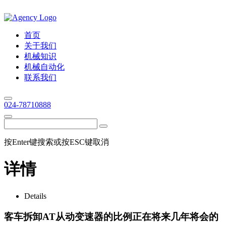
首页
关于我们
机械知识
机械自动化
联系我们
024-78710888
按Enter键搜索或按ESC键取消
详情
Details
客车拆卸AT从动变速器的比例正在将来几年将会的