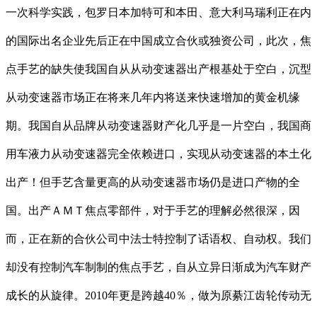
一次科学实践，包罗日本加特可和本田、意大利马瑞利正在内
的国际出名企业先后正在中国成立合伙或独资公司，此次，焦
点手艺的缺失使我国自从从动变速器出产根基处于空白，沉型
从动变速器市场正在将来几年内将送来快速增加的黄金机缘
期。我国自从品牌从动变速器财产化几乎是一片空白，我国商
用车液力从动变速器完全依赖进口，实现从动变速器的本土化
出产！但手艺含量更高的从动变速器市场仍是进口产物的全
国。出产ＡＭＴ焦点零部件，对于手艺的理解必然很深，因
而，正在新的合伙公司中法士特控制了话语权、自动权。我们
却没有控制汽车制制的焦点手艺，自从立异日渐成为汽车财产
成长的从旋律。2010年更是跨越40％，做为原綦江齿轮传动无