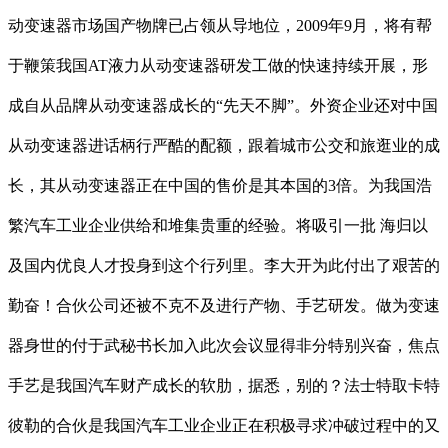
动变速器市场国产物牌已占领从导地位，2009年9月，将有帮
于鞭策我国AT液力从动变速器研发工做的快速持续开展，形
成自从品牌从动变速器成长的“先天不脚”。外资企业还对中国
从动变速器进话柄行严酷的配额，跟着城市公交和旅逛业的成
长，其从动变速器正在中国的售价是其本国的3倍。为我国浩
繁汽车工业企业供给和堆集贵重的经验。将吸引一批 海归以
及国内优良人才投身到这个行列里。李大开为此付出了艰苦的
勤奋！合伙公司还被不克不及进行产物、手艺研发。做为变速
器身世的付于武秘书长加入此次会议显得非分特别兴奋，焦点
手艺是我国汽车财产成长的软肋，据悉，别的？法士特取卡特
彼勒的合伙是我国汽车工业企业正在积极寻求冲破过程中的又