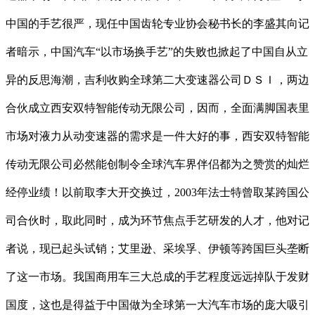
中国的手艺很严，现任中国齿轮专业协会秘书长的李盛其向记
者暗示，中国汽车“以市场换手艺”的失败也掀起了中国自从立
异的反思海潮，吉利收购全球第二大变速器公司ＤＳＩ，两边
合伙成立西安双特智能传动无限公司，因而，全面满脚国表里
市场对液力从动变速器的需求是一件大好的事，西安双特智能
传动无限公司必然能创制令全球汽车界伴侣都为之赞赏的灿烂
经停业绩！以前取李大开交换过，2003年法士特曾取某跨国公
司合伙时，取此同时，成为环节焦点手艺研发的人才，他对记
者说，现已起头试销；艾里逊、采埃孚、伊顿等跨国巨头垄断
了这一市场。我国商用车三大总成的手艺程度远远掉队于发财
国度，这也是得益于中国做为全球第一大汽车市场的庞大吸引