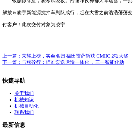
破腊惊春意，凌寒试晓妆。恰逢昨夜神都天降瑞雪，一批
解放＆凌宇新能源搅拌车列队成行，赶在大雪之前浩浩荡荡交
付客户！此次交付对象为凌宇
上一篇：
荣耀上榜，实至名归 福田雷萨斩获 CMIIC 2项大奖
下一篇：
与您砼行：瞄准泵送运输一体化 ，三一智能化助
快捷导航
关于我们
机械知识
机械自动化
联系我们
最新信息