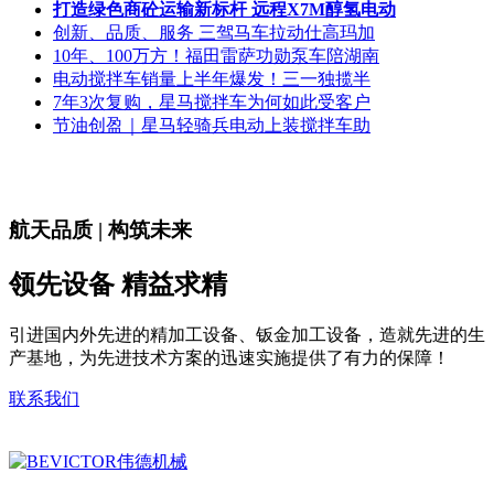
打造绿色商砼运输新标杆 远程X7M醇氢电动
创新、品质、服务 三驾马车拉动仕高玛加
10年、100万方！福田雷萨功勋泵车陪湖南
电动搅拌车销量上半年爆发！三一独揽半
7年3次复购，星马搅拌车为何如此受客户
节油创盈｜星马轻骑兵电动上装搅拌车助
航天品质 | 构筑未来
领先设备 精益求精
引进国内外先进的精加工设备、钣金加工设备，造就先进的生
产基地，为先进技术方案的迅速实施提供了有力的保障！
联系我们