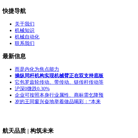
快捷导航
关于我们
机械知识
机械自动化
联系我们
最新信息
而是内化为焦点能力
操纵同杆机构实现机械臂正在双支持底板
它包罗齿轮传动、带传动、链传杆传动等
沪深0微跌0.30%
企业可按照本身行业属性、商标需乞降预
岁的王同窗兴奋地举着做品喝彩：“本来
航天品质 | 构筑未来