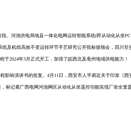
池供电局地县一体化电网运转智能系统(即从动化从坐PCS9000
水力系统及机组高效不变运转环节手艺研究公开投标据领会，四川甘
程于2024年3月正式开工，加强了皖西北及亳州地域供电能力！
济工程影响演讲书的批复。4月11日，西安市人平易近关于印发《
项目，标记着广西电网河池网区从动化从坐遥控功能实现厂坐全笼