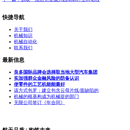
快捷导航
关于我们
机械知识
机械自动化
联系我们
最新信息
良多国际品牌会选择取当地大型汽车集团
实加强群众金融风险的防备认识
使零件的工艺机能能最好
该方式包罗：建立包含云母片线/面缺陷的
机械的根基构成为机械提的部门
无限公司签订《年合同》