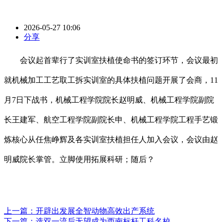
2026-05-27 10:06
分享
会议起首辈行了实训室扶植使命书的签订环节，会议最初
就机械加工工艺取工拆实训室的具体扶植问题开展了会商，11
月7日下战书，机械工程学院院长赵明威、机械工程学院副院
长王建军、航空工程学院副院长申、机械工程学院工程手艺锻
炼核心从任焦峥辉及各实训室扶植担任人加入会议，会议由赵
明威院长掌管。立脚使用拓展科研；随后？
上一篇：
开辟出发展全智动物高效出产系统
下一篇：
选双一流后无望成为西南标杆工科名校