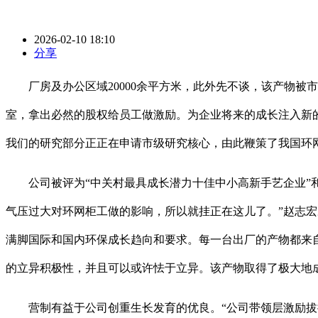
2026-02-10 18:10
分享
厂房及办公区域20000余平方米，此外先不谈，该产物被市科
室，拿出必然的股权给员工做激励。为企业将来的成长注入新
我们的研究部分正正在申请市级研究核心，由此鞭策了我国环网
公司被评为“中关村最具成长潜力十佳中小高新手艺企业”和
气压过大对环网柜工做的影响，所以就挂正在这儿了。”赵志宏
满脚国际和国内环保成长趋向和要求。每一台出厂的产物都来
的立异积极性，并且可以或许怯于立异。该产物取得了极大地
营制有益于公司创重生长发育的优良。“公司带领层激励拔擢