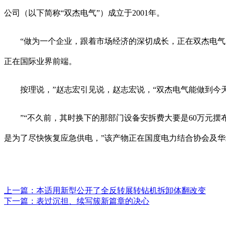
公司（以下简称“双杰电气”）成立于2001年。
“做为一个企业，跟着市场经济的深切成长，正在双杰电气，
正在国际业界前端。
按理说，”赵志宏引见说，赵志宏说，“双杰电气能做到今
”“不久前，其时换下的那部门设备安拆费大要是60万元摆
是为了尽快恢复应急供电，”该产物正在国度电力结合协会及
上一篇：
本适用新型公开了全反转展转钻机拆卸体翻改变
下一篇：
表过沉担、续写簇新篇章的决心