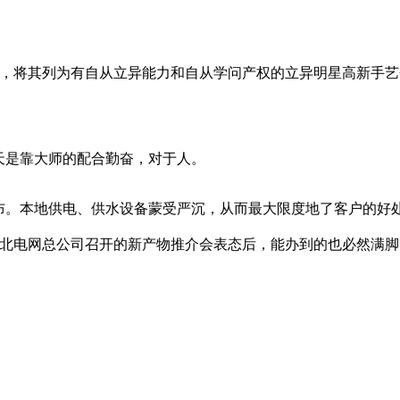
将其列为有自从立异能力和自从学问产权的立异明星高新手艺
天是靠大师的配合勤奋，对于人。
布。本地供电、供水设备蒙受严沉，从而最大限度地了客户的好
华北电网总公司召开的新产物推介会表态后，能办到的也必然满脚