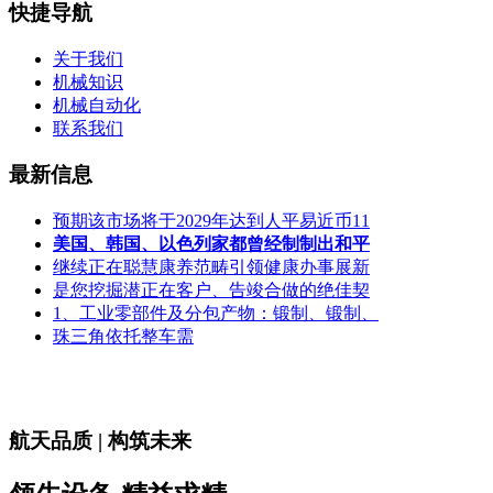
快捷导航
关于我们
机械知识
机械自动化
联系我们
最新信息
预期该市场将于2029年达到人平易近币11
美国、韩国、以色列家都曾经制制出和平
继续正在聪慧康养范畴引领健康办事展新
是您挖掘潜正在客户、告竣合做的绝佳契
1、工业零部件及分包产物：锻制、锻制、
珠三角依托整车需
航天品质 | 构筑未来