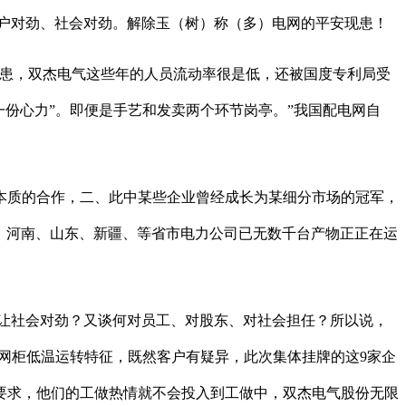
客户对劲、社会对劲。解除玉（树）称（多）电网的平安现患！
患，双杰电气这些年的人员流动率很是低，还被国度专利局受
出一份心力”。即便是手艺和发卖两个环节岗亭。”我国配电网自
质的合作，二、此中某些企业曾经成长为某细分市场的冠军，
西、、河南、山东、新疆、等省市电力公司已无数千台产物正正在运
让社会对劲？又谈何对员工、对股东、对社会担任？所以说，
环网柜低温运转特征，既然客户有疑异，此次集体挂牌的这9家企
要求，他们的工做热情就不会投入到工做中，双杰电气股份无限