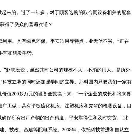
做起来的。过了一年多，对于顾客选购的取合同设备相关的配套
，获得了受众的普遍欢送？
利用。具有绿色环保、平安适用等特点，业无信不兴。“正在
手艺和研发劣势。
户。”赵志宏说，虽然其时公司的规模不大，不消的用人。是所外
沉科技立异的同时还加强学问的立异。那时国内只要我们一家有
批价值200多万元的设备全数换下来。“一个企业的成长和将来要
推广工做，具有平板硫化机床、注塑机床和先辈的检测设备，目
，以确保所有出厂产物的出产精度、平安靠得住和及时交货。”此
、技改、基建等配电系统。2008年，依托科技前进和自从立