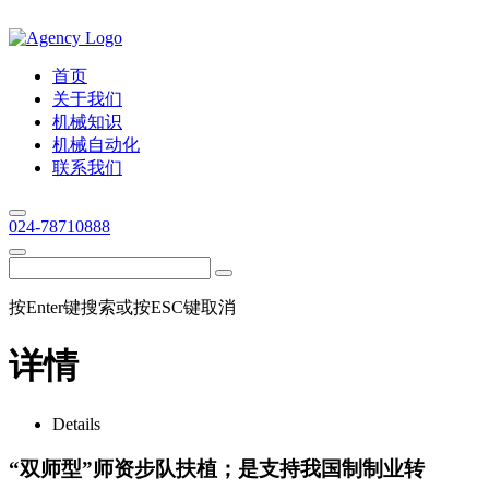
首页
关于我们
机械知识
机械自动化
联系我们
024-78710888
按Enter键搜索或按ESC键取消
详情
Details
“双师型”师资步队扶植；是支持我国制制业转