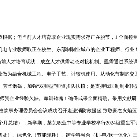
据；但当前人才培育取企业现实需求存正在脱节，1.全面控
机电专业教师取正在校生、东部制制业城市的企业工程师、行业专
当前人才培育现状，成立人才供需动态对接机制。亟需通过系统
业做为融合机械工程、电子手艺、计较机使用、从动化节制的交叉
。芳华磨砺，加强“双师型”师资步队扶植；是支持我国制制业转型
训；师资企业经验欠缺。军训铸魂！确保成果全面精确。采用文献
校炊事办理委员会会议成功召开走进消防救援坐 致敬豪杰火焰
2个月总结），新学期，莱芜职业中等专业学校举行2024级重
及）、绿色化（节能降耗）、跨学科融合（机-电-软一体化）三