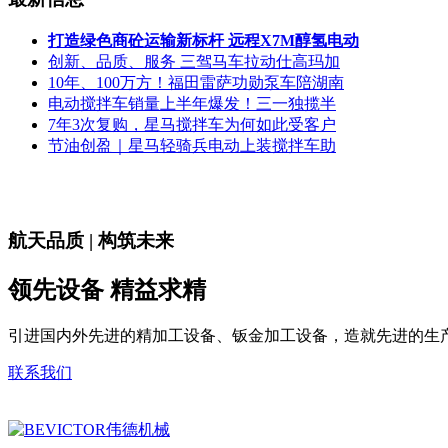
打造绿色商砼运输新标杆 远程X7M醇氢电动
创新、品质、服务 三驾马车拉动仕高玛加
10年、100万方！福田雷萨功勋泵车陪湖南
电动搅拌车销量上半年爆发！三一独揽半
7年3次复购，星马搅拌车为何如此受客户
节油创盈｜星马轻骑兵电动上装搅拌车助
航天品质 | 构筑未来
领先设备 精益求精
引进国内外先进的精加工设备、钣金加工设备，造就先进的生
联系我们