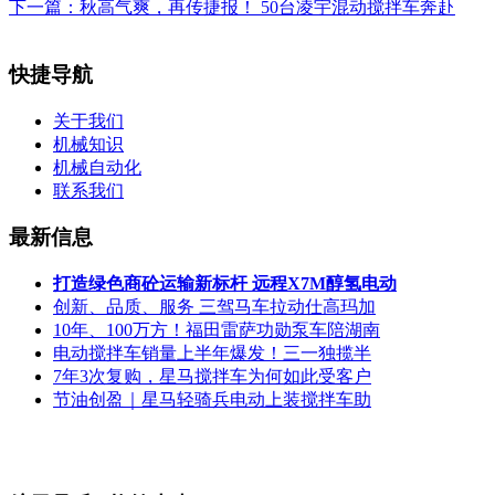
下一篇：
秋高气爽，再传捷报！ 50台凌宇混动搅拌车奔赴
快捷导航
关于我们
机械知识
机械自动化
联系我们
最新信息
打造绿色商砼运输新标杆 远程X7M醇氢电动
创新、品质、服务 三驾马车拉动仕高玛加
10年、100万方！福田雷萨功勋泵车陪湖南
电动搅拌车销量上半年爆发！三一独揽半
7年3次复购，星马搅拌车为何如此受客户
节油创盈｜星马轻骑兵电动上装搅拌车助