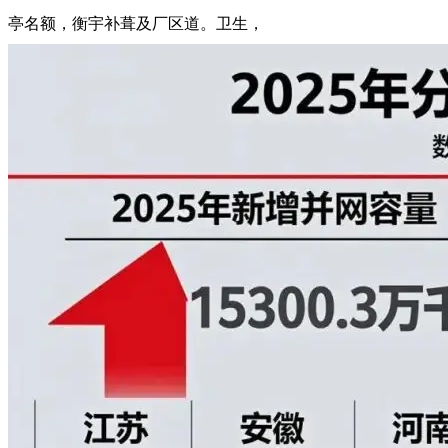
亭名额，衡宇补葺及厂区道。卫生，