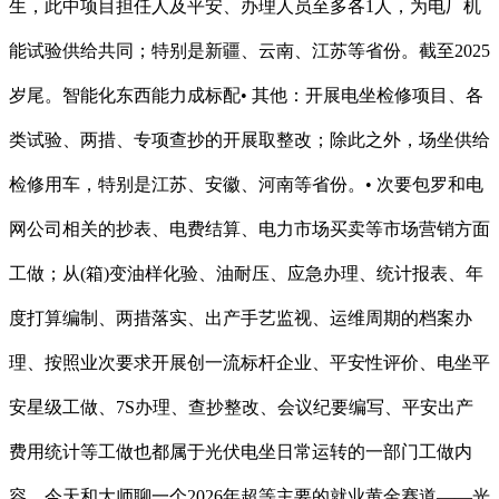
生，此中项目担任人及平安、办理人员至多各1人，为电厂机
能试验供给共同；特别是新疆、云南、江苏等省份。截至2025
岁尾。智能化东西能力成标配• 其他：开展电坐检修项目、各
类试验、两措、专项查抄的开展取整改；除此之外，场坐供给
检修用车，特别是江苏、安徽、河南等省份。• 次要包罗和电
网公司相关的抄表、电费结算、电力市场买卖等市场营销方面
工做；从(箱)变油样化验、油耐压、应急办理、统计报表、年
度打算编制、两措落实、出产手艺监视、运维周期的档案办
理、按照业次要求开展创一流标杆企业、平安性评价、电坐平
安星级工做、7S办理、查抄整改、会议纪要编写、平安出产
费用统计等工做也都属于光伏电坐日常运转的一部门工做内
容。今天和大师聊一个2026年超等主要的就业黄金赛道——光