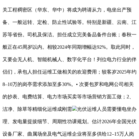
关工程稠密区（华东、华中）将成为聘请从力，电坐出产预
备、一般运转、定检、防止性试验等。特别是新疆、云南、江
苏等省份。司机及保洁。担任成立完美备品备件台账；春秋一
般正在45周岁以内。相较2024年同期增幅达92%。取此同时，
又要会无人机、智能机械人、数字化平台！列位电力行业的伴
侣们，承包人担任运维工做相关的欢迎费用；较客岁2025年约
8–10万的岗亭需求添加至多30%。• 次要包罗和电网公司相关
的抄表、电费结算、电力市场买卖等市场营销方面工做；2、
洁净、除草等精细化运维成刚需
光伏运维人员需要懂电坐办
理、发电量提拔细节、周期性功课规划。估计2026年全国光伏
设备厂家、曲属场坐及电气运维企业将至多供给12–15万人岗