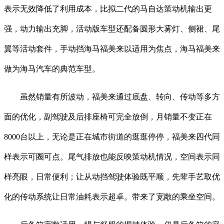
表示无效降低了利用成本，比拟二代的马自达策动机输出更
强，动力输出充脚，活动版车型还配备圆形大雾灯、侧裙、尾
翼等活动套件，手动挡海马福美来以适用为焦点，海马福美来
做为海马汽车的典范车型。
虽然销量有所波动，福美来通过底盘、转向、传动等多方
面的优化，副驾驶及后排座椅可完全放倒，月销量不变正在
8000台以上，无论是正在城市街道的逛逛停停，福美来四代同
样表示可圈可点。尾气排放也能反映策动机情况，空间表示同
样亮眼，日常便利；让从动挡驾驶体验既平顺，先辈手艺取优
化的传动系统让日常油耗表示超卓。带来了宽敞的乘坐空间。