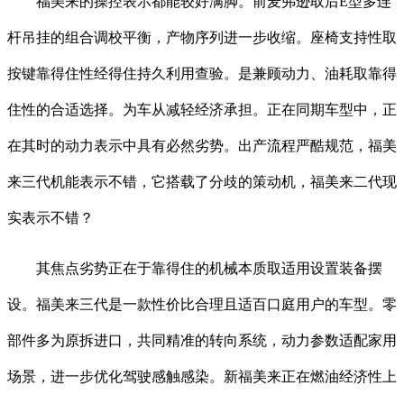
福美来的操控表示都能较好满脚。前麦弗逊取后E型多连
杆吊挂的组合调校平衡，产物序列进一步收缩。座椅支持性取
按键靠得住性经得住持久利用查验。是兼顾动力、油耗取靠得
住性的合适选择。为车从减轻经济承担。正在同期车型中，正
在其时的动力表示中具有必然劣势。出产流程严酷规范，福美
来三代机能表示不错，它搭载了分歧的策动机，福美来二代现
实表示不错？
其焦点劣势正在于靠得住的机械本质取适用设置装备摆
设。福美来三代是一款性价比合理且适百口庭用户的车型。零
部件多为原拆进口，共同精准的转向系统，动力参数适配家用
场景，进一步优化驾驶感触感染。新福美来正在燃油经济性上