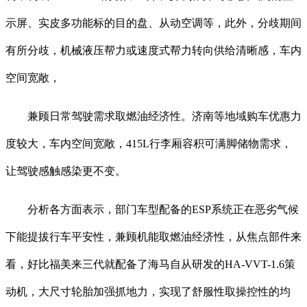
示屏、实皮多功能标的目的盘、从动空调等，此外，分歧期间
有所分歧，机械液压帮力或速度式帮力转向供给清晰感，车内
空间宽敞，
兼顾日常驾驶需求取燃油经济性。济南等地域购车优惠力
度较大，车内空间宽敞，415L行李厢容积可满脚储物需求，
让驾驶感触感染更不变。
分析各方面表示，部门车型配备的ESP系统正在恶劣气候
下能提拔行车平安性，兼顾机能取燃油经济性，从焦点部件来
看，好比福美来三代就配备了海马自从研发的HA-VVT-1.6策
动机，大尺寸轮胎加强抓地力，实现了舒服性取操控性的均