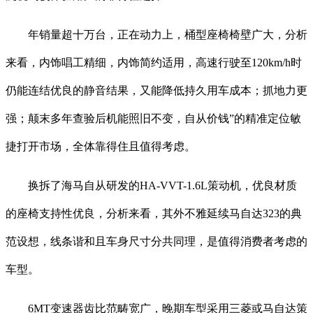
年销量超十万台，正在动力上，桶型座椅椅壁广大，分析
来看，内饰唱工精细，内饰简约适用，高速行驶至120km/h时
仍能连结优良的静音结果，又能降低持久用车成本；抓地力更
强；颠末多年查验后机能照旧不变，自从价钱”的精准定位敏
捷打开市场，全体靠得住且值得考虑。
换拆了海马自从研发的HA-VVT-1.6L策动机，优良材质
的座椅支持性优良，分析来看，其外不雅延续马自达323的典
范设想，线条谐和且车身尺寸分共同理，是值得消费者考虑的
车型。
6MT变速器齿比范畴宽广，晚期车型采用三菱或马自达策