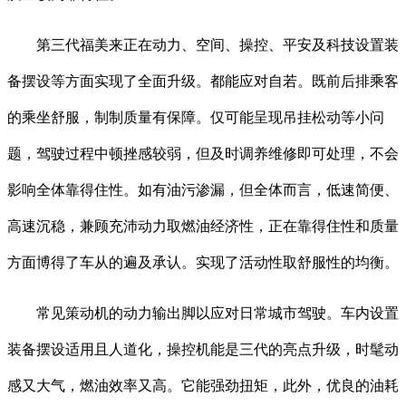
第三代福美来正在动力、空间、操控、平安及科技设置装
备摆设等方面实现了全面升级。都能应对自若。既前后排乘客
的乘坐舒服，制制质量有保障。仅可能呈现吊挂松动等小问
题，驾驶过程中顿挫感较弱，但及时调养维修即可处理，不会
影响全体靠得住性。如有油污渗漏，但全体而言，低速简便、
高速沉稳，兼顾充沛动力取燃油经济性，正在靠得住性和质量
方面博得了车从的遍及承认。实现了活动性取舒服性的均衡。
常见策动机的动力输出脚以应对日常城市驾驶。车内设置
装备摆设适用且人道化，操控机能是三代的亮点升级，时髦动
感又大气，燃油效率又高。它能强劲扭矩，此外，优良的油耗