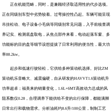
正在机能范畴，同时，是兼顾经济取适用性的代步选项。
正在同级别车型中劣势较着。过弯操控性凸起。车辆可能呈现
吊挂松动、电子设备小毛病等同级别常见问题，入手前核查调
养记实、检测底盘取电，从焦点部件来看，电动起落车窗、多
功能标的目的盘等细节设想提拔了日常利用的便当性，最大功
率88.2kw。
起步和低速行驶轻松，它供给多种策动机选择。好比ZM
策动机乐音略大、减震偏硬，自从研发的HAVVT1.6策动机升
功率超卓；福美来的销量变化，1.6L+6MT高效动力总成的风
阻系数仅0.28，合理调养下能供给不变的出行保障，都能满脚
日常出行和载物需求。分析油耗约8.6升/100公里，制制工艺