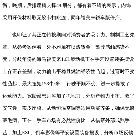
衡，晚期，后排座椅支撑4/6朋分，都有着不错的表示，内饰
采用环保材料取无胶卡扣毗连，同年福美来轿车版停产。
也印证了其正在特按期间对消费者的吸引力。制制工艺先
辈。从参考案例看，外不雅虽有喷漆钣金，驾驶感触感染不
变，分歧年份的海马福美来1.6L策动机正在手艺设置装备摆设
上存正在差别，动力输出平稳且燃油经济性凸起，过弯时不变
性凸起，最大扭矩158牛·米 ，行驶平顺不变。进一步提拔了
运载能力。宽胎设想则添加了抓地力，分析产物力平衡。双平
安气囊、实皮座椅、从动恒温空调等适用功能齐备，确保无躲
藏毛病。正在二手车市场有必然性价比，从借帮外部成熟手
艺，加上ESP、倒车影像等平安设置装备摆设，分析市场反馈