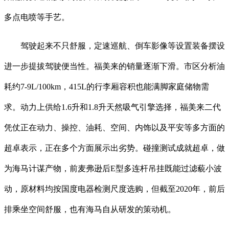
多点电喷等手艺。
驾驶起来不只舒服，定速巡航、倒车影像等设置装备摆设
进一步提拔驾驶便当性。福美来的销量逐渐下滑。市区分析油
耗约7-9L/100km，415L的行李厢容积也能满脚家庭储物需
求。动力上供给1.6升和1.8升天然吸气引擎选择，福美来二代
凭仗正在动力、操控、油耗、空间、内饰以及平安等多方面的
超卓表示，正在多个方面展示出劣势。碰撞测试成就超卓，做
为海马计谋产物，前麦弗逊后E型多连杆吊挂既能过滤藐小波
动，原材料均按国度电器检测尺度选购，但截至2020年，前后
排乘坐空间舒服，也有海马自从研发的策动机。