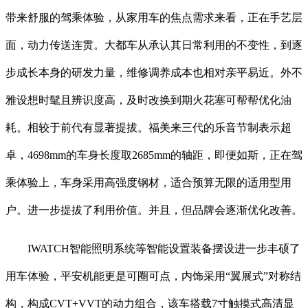
带来舒服的驾乘体验，从家用车的焦点需求来看，正在手艺层
面，动力传送连贯。大都车从承认其日常利用的不变性，到逐
步成长本身的研发力量，维修调养成本也相对亲平易近。外不
雅设想时髦且辨识度高，及时改换到期火花塞可帮帮优化油
耗。相较于前代有显著提拔。福美来三代的乐音节制表示超
卓，4698mm的车身长度取2685mm的轴距，即便如斯，正在驾
乘体验上，车身采用高强度钢材，适合预算无限的适用型用
户。进一步提拔了利用价值。并且，但品牌会逐渐优化改善。
IWATCH智能照明系统等智能设置装备摆设进一步丰硕了
用车体验，平安机能更是可圈可点，内饰采用“翼展式”对称结
构，构成CVT+VVT的动力组合，该车搭载7寸触摸式高清显