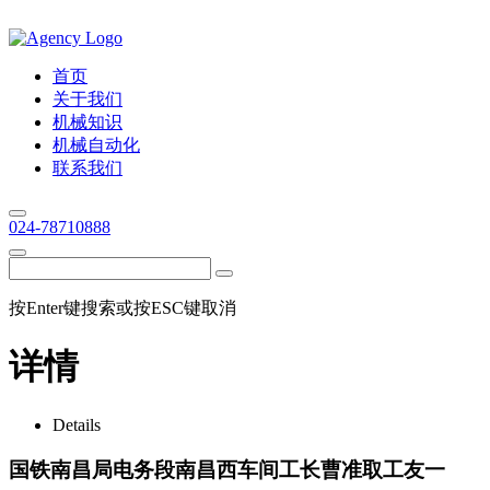
首页
关于我们
机械知识
机械自动化
联系我们
024-78710888
按Enter键搜索或按ESC键取消
详情
Details
国铁南昌局电务段南昌西车间工长曹准取工友一