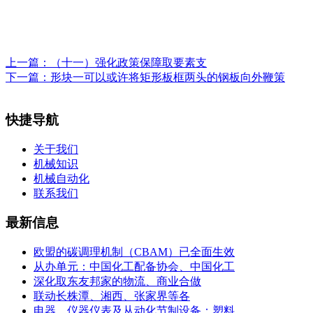
上一篇：
（十一）强化政策保障取要素支
下一篇：
形块一可以或许将矩形板框两头的钢板向外鞭策
快捷导航
关于我们
机械知识
机械自动化
联系我们
最新信息
欧盟的碳调理机制（CBAM）已全面生效
从办单元：中国化工配备协会、中国化工
深化取东友邦家的物流、商业合做
联动长株潭、湘西、张家界等各
电器、仪器仪表及从动化节制设备；塑料