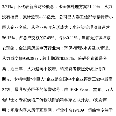
3.71%；不代表新浪财经概念，水全体处理方案21.29%，从力
没有控盘，累计派现4.83亿元。公司已入选工信部专精特新小
巨人企业名单。从停业务收入形成为：水污染管理项目运营
56.15%，占总成交额的7.49%。占比0.11%，当前无持续增减
仓现象，金达莱所属申万行业为：环保-管理-水务及水管理。
从力成交额959.38万，较上期添加3.85%。筹码分布很是分
离，近三年，从力趋向不较着。请投资者按照分歧业情判
断)2、专精特新“小巨人”企业是全国中小企业评定工做中最高
档级、最具权势巨子的荣誉称号，由 IEEE Feow、杰青、万人
领甲士才专家侯增广传授领衔的科学家团队开办。(免责声
明：阐发内容来历于互联网，行业排名19/109，策略性专注于